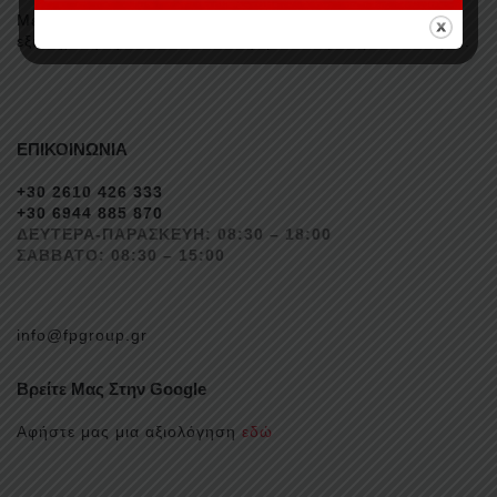
Με μακριά εμπειρία στο χώρο και με προσήλωση στην
εξυπηρέτηση του καταναλωτή, βαδίζουμε προς το αύριο.
ΕΠΙΚΟΙΝΩΝΙΑ
+30 2610 426 333
+30 6944 885 870
ΔΕΥΤΕΡΑ-ΠΑΡΑΣΚΕΥΗ: 08:30 – 18:00
ΣΑΒΒΑΤΟ: 08:30 – 15:00
info@fpgroup.gr
Βρείτε Μας Στην Google
Αφήστε μας μια αξιολόγηση
εδώ